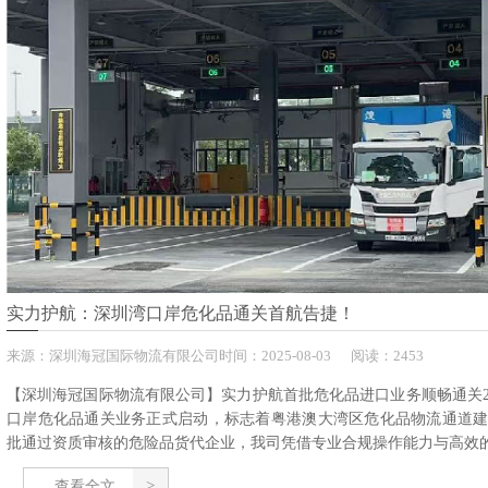
实力护航：深圳湾口岸危化品通关首航告捷！
来源：
深圳海冠国际物流有限公司
时间：
2025-
08-03
阅读：2453
【深圳海冠国际物流有限公司】实力护航首批危化品进口业务顺畅通关20
口岸危化品通关业务正式启动，标志着粤港澳大湾区危化品物流通道
批通过资质审核的危险品货代企业，我司凭借专业合规操作能力与高效的通
查看全文