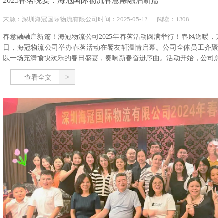
2025春茗晚宴：海冠国际物流春意融融启新篇
来源：
深圳海冠国际物流有限公司
时间：
2025-
05-12
阅读：1308
春意融融启新篇！海冠物流公司2025年春茗活动圆满举行！春风送暖，万象
日，海冠物流公司举办春茗活动在饗友轩温情启幕。公司全体员工齐
以一场充满愉快欢乐的春日盛宴，奏响新春奋进序曲。活动开始，公司总.
查看全文