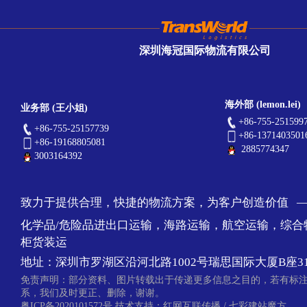
深圳海冠国际物流有限公司
海外部 (lemon.lei)
业务部 (王小姐)
+86-755-251599
+86-755-25157739
+86-1371403501
+86-19168805081
2885774347
3003164392
致力于提供合理，快捷的物流方案，为客户创造价值 
化学品/危险品进出口运输，海路运输，航空运输，综合
柜货装运
地址：深圳市罗湖区沿河北路1002号瑞思国际大厦B座31
免责声明：部分资料、图片转载出于传递更多信息之目的，若有标
系，我们及时更正、删除，谢谢。
粤ICP备2020101572号
技术支持：
红网互联传播
/
七彩建站魔方