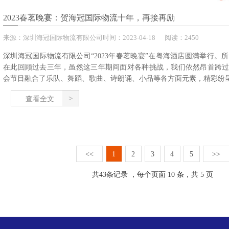
2023春茗晚宴：贺海冠国际物流十年，再接再励
来源：
深圳海冠国际物流有限公司
时间：
2023-
04-18
阅读：2450
深圳海冠国际物流有限公司“2023年春茗晚宴”在粤海酒店圆满举行。
在此回顾过去三年，虽然这三年期间面对各种挑战，我们依然昂首跨
会节目融合了乐队、舞蹈、歌曲、诗朗诵、小品等各方面元素，精彩纷呈，
查看全文
<<
1
2
3
4
5
>>
共
43
条记录 ，每个页面 10 条，共 5 页