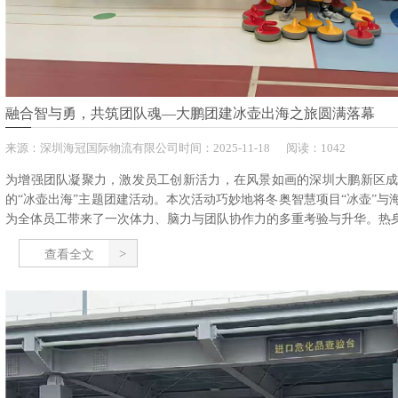
融合智与勇，共筑团队魂—大鹏团建冰壶出海之旅圆满落幕
来源：
深圳海冠国际物流有限公司
时间：
2025-
11-18
阅读：1042
为增强团队凝聚力，激发员工创新活力，在风景如画的深圳大鹏新区
的“冰壶出海”主题团建活动。本次活动巧妙地将冬奥智慧项目“冰壶”与
为全体员工带来了一次体力、脑力与团队协作力的多重考验与升华。热身破
查看全文