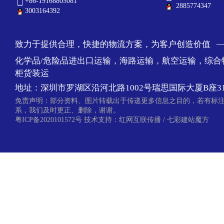
+86-19168805081
2885774347
3003164392
致力于提供合理，快捷的物流方案，为客户创造价值 
化学品/危险品进出口运输，海路运输，航空运输，综合
柜货装运
地址：深圳市罗湖区沿河北路1002号瑞思国际大厦B座31
免责声明：部分资料、图片转载出于传递更多信息之目的，若有标
系，我们及时更正、删除，谢谢。
粤ICP备2020101572号
技术支持：
红网互联传播
/
七彩建站魔方