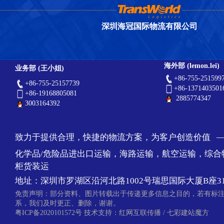
深圳海冠国际物流有限公司
海外部 (lemon.lei)
业务部 (王小姐)
+86-755-251599
+86-755-25157739
+86-1371403501
+86-19168805081
2885774347
3003164392
致力于提供合理，快捷的物流方案，为客户创造价值 
化学品/危险品进出口运输，海路运输，航空运输，综合
柜货装运
地址：深圳市罗湖区沿河北路1002号瑞思国际大厦B座31
免责声明：部分资料、图片转载出于传递更多信息之目的，若有标
系，我们及时更正、删除，谢谢。
粤ICP备2020101572号
技术支持：
红网互联传播
/
七彩建站魔方