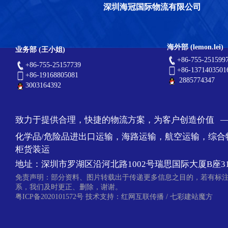
深圳海冠国际物流有限公司
海外部 (lemon.lei)
业务部 (王小姐)
+86-755-251599
+86-755-25157739
+86-1371403501
+86-19168805081
2885774347
3003164392
致力于提供合理，快捷的物流方案，为客户创造价值 
化学品/危险品进出口运输，海路运输，航空运输，综合
柜货装运
地址：深圳市罗湖区沿河北路1002号瑞思国际大厦B座31
免责声明：部分资料、图片转载出于传递更多信息之目的，若有标
系，我们及时更正、删除，谢谢。
粤ICP备2020101572号
技术支持：
红网互联传播
/
七彩建站魔方