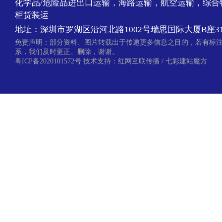
化学品/危险品进出口运输，海路运输，航空运输，综合
柜货装运
地址：深圳市罗湖区沿河北路1002号瑞思国际大厦B座31
免责声明：部分资料、图片转载出于传递更多信息之目的，若有标
系，我们及时更正、删除，谢谢。
粤ICP备2020101572号
技术支持：
红网互联传播
/
七彩建站魔方