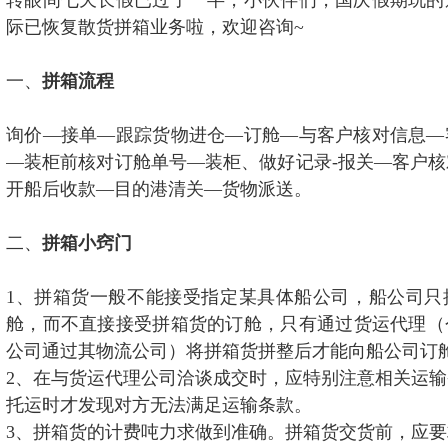
转眼间七天长假已过了一半，小伙伴们，国庆假期玩的
海外网络
际已恢复散货拼箱业务啦，欢迎咨询~
联系我们
一、
拼箱流程
询价—接单—跟踪货物进仓—订舱—与客户核对信息—
—装柜前核对订舱单号—装柜、做好记录-报关—客户
开船后收款—目的港清关—货物派送。
二、
拼箱小窍门
1、拼箱货一般不能接受指定某具体船公司，船公司只
舱，而不直接接受拼箱货的订舱，只有通过货运代理（
公司通过其物流公司）将拼箱货拼整后才能向船公司订
2、在与货运代理公司洽谈成交时，应特别注意相关运
托运时才发现对方无法满足运输条款。
3、拼箱货的计费吨力求做到准确。拼箱货交货前，应