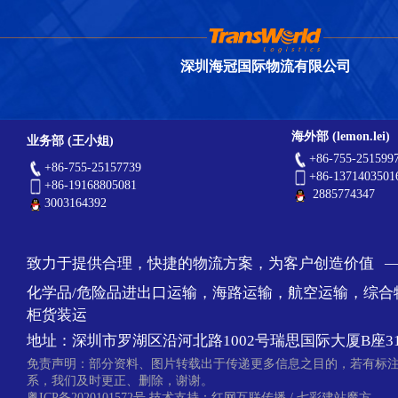
深圳海冠国际物流有限公司
海外部 (lemon.lei)
业务部 (王小姐)
+86-755-251599
+86-755-25157739
+86-1371403501
+86-19168805081
2885774347
3003164392
致力于提供合理，快捷的物流方案，为客户创造价值 
化学品/危险品进出口运输，海路运输，航空运输，综合
柜货装运
地址：深圳市罗湖区沿河北路1002号瑞思国际大厦B座31
免责声明：部分资料、图片转载出于传递更多信息之目的，若有标
系，我们及时更正、删除，谢谢。
粤ICP备2020101572号
技术支持：
红网互联传播
/
七彩建站魔方