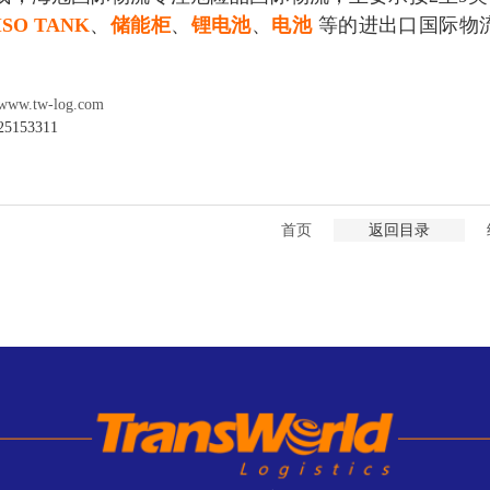
ISO TANK
、
储能柜
、
锂电池
、
电池
等的进出口国际物
ww.tw-log.com
153311
首页
返回目录