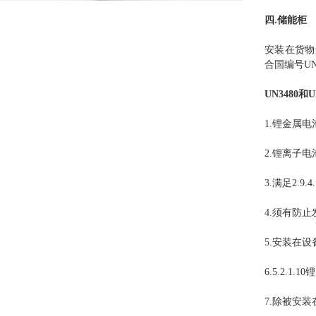
四.储能柜
安装在货物
合国编号UN
UN3480和
1.锂金属
2.锂离子电
3.满足2.9.4
4.须有防
5.安装在
6.5.2.1.
7.除被安