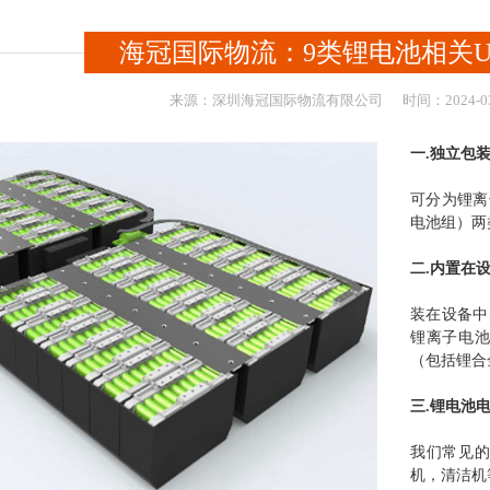
海冠国际物流：9类锂电池相关U
来源：
深圳海冠国际物流有限公司
时间：
2024-
0
一.独立包
可分为锂离
电池组）两类
二.内置在
装在设备中
锂离子电
（包括锂合金
三.锂电池
我们常见
机，清洁机