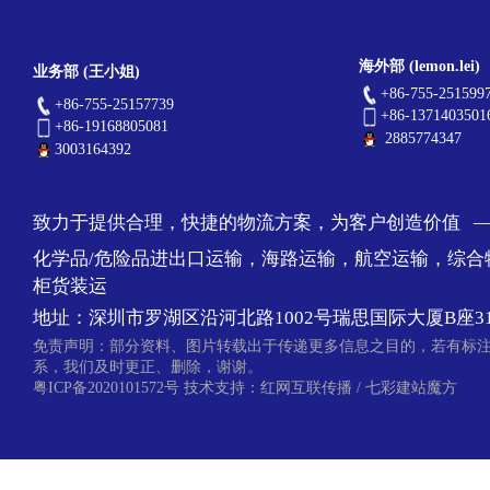
海外部 (lemon.lei)
业务部 (王小姐)
+86-755-251599
+86-755-25157739
+86-1371403501
+86-19168805081
2885774347
3003164392
致力于提供合理，快捷的物流方案，为客户创造价值 
化学品/危险品进出口运输，海路运输，航空运输，综合
柜货装运
地址：深圳市罗湖区沿河北路1002号瑞思国际大厦B座31
免责声明：部分资料、图片转载出于传递更多信息之目的，若有标
系，我们及时更正、删除，谢谢。
粤ICP备2020101572号
技术支持：
红网互联传播
/
七彩建站魔方