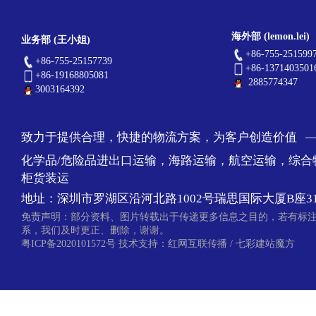
海外部 (lemon.lei)
业务部 (王小姐)
+86-755-251599
+86-755-25157739
+86-1371403501
+86-19168805081
2885774347
3003164392
致力于提供合理，快捷的物流方案，为客户创造价值 
化学品/危险品进出口运输，海路运输，航空运输，综合
柜货装运
地址：深圳市罗湖区沿河北路1002号瑞思国际大厦B座31
免责声明：部分资料、图片转载出于传递更多信息之目的，若有标
系，我们及时更正、删除，谢谢。
粤ICP备2020101572号
技术支持：
红网互联传播
/
七彩建站魔方