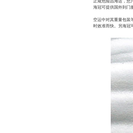
正规危险品海运，您只
海冠可提供国外到门
空运中对其重量包装等
时效准而快。另海冠