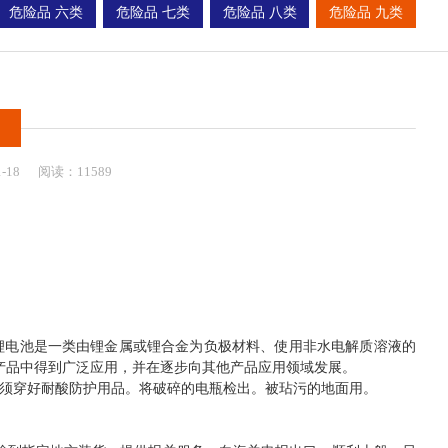
危险品 六类
危险品 七类
危险品 八类
危险品 九类
1-18
阅读：11589
锂电池是一类由锂金属或锂合金为负极材料、使用非水电解质溶液的
产品中得到广泛应用，并在逐步向其他产品应用领域发展。
必须穿好耐酸防护用品。将破碎的电瓶检出。被玷污的地面用。