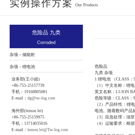
实例操作方案
Our Products
危险品 九类
Corroded
杂项－储能柜
危险品
杂项－锂电池
九类 杂项
业务部(王小姐)
1.锂电池 （CLASS：
+86-755-25157739
（1）中文名称：锂电
手机：19168805081
英文名称：LI-ION BA
E-mail：
dg@tw-log.com
危险等级：CLASS：9 
（2）产品特性：锂
海外部(lemon.lei)
电池。随着数码产品
+86-755-25159975
（3）应急处理：须
手机：13714035016
（4）运输要求：根
E-mail：
lemon.lei@Tw-log.com