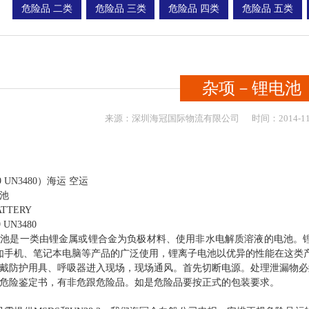
危险品 二类
危险品 三类
危险品 四类
危险品 五类
杂项－锂电池
来源：
深圳海冠国际物流有限公司
时间：
2014-
1
9 UN3480）海运 空运
池
TTERY
UN3480
电池是一类由锂金属或锂合金为负极材料、使用非水电解质溶液的电池。
如手机、笔记本电脑等产品的广泛使用，锂离子电池以优异的性能在这类
穿戴防护用具、呼吸器进入现场，现场通风。首先切断电源。处理泄漏物
据危险鉴定书，有非危跟危险品。如是危险品要按正式的包装要求。