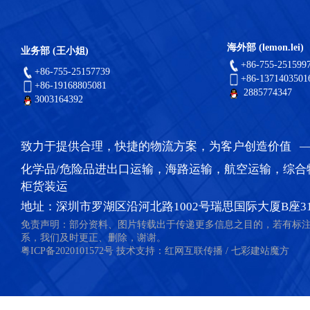
海外部 (lemon.lei)
业务部 (王小姐)
+86-755-251599
+86-755-25157739
+86-1371403501
+86-19168805081
2885774347
3003164392
致力于提供合理，快捷的物流方案，为客户创造价值 
化学品/危险品进出口运输，海路运输，航空运输，综合
柜货装运
地址：深圳市罗湖区沿河北路1002号瑞思国际大厦B座31
免责声明：部分资料、图片转载出于传递更多信息之目的，若有标
系，我们及时更正、删除，谢谢。
粤ICP备2020101572号
技术支持：
红网互联传播
/
七彩建站魔方