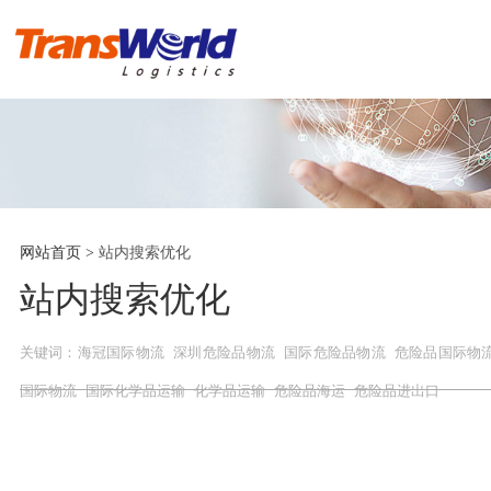
首 页
危险品物流
化工品物流
网站首页
>
站内搜索优化
实例操作方案
站内搜索优化
进出口报关
关键词：
海冠国际物流
深圳危险品物流
国际危险品物流
危险品国际物
国际物流
国际化学品运输
化学品运输
危险品海运
危险品进出口
新闻资讯
海冠国际