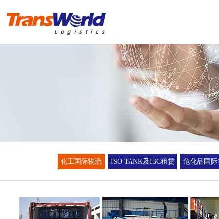
首 页
危险品物流
化工品物流
实例操作方案
进出口报关
化工国际物流
ISO TANK及IBC租赁
危化品国际
新闻资讯
海冠国际