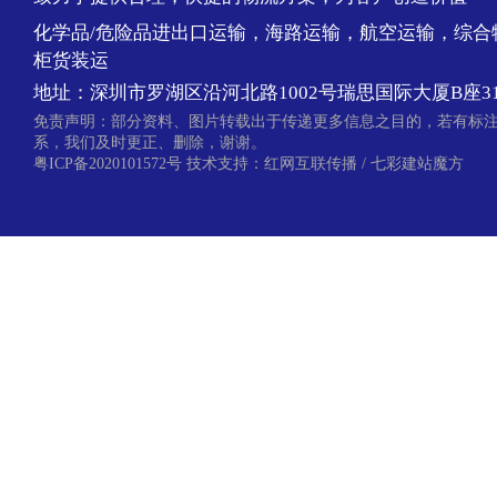
化学品/危险品进出口运输，海路运输，航空运输，综合
柜货装运
地址：深圳市罗湖区沿河北路1002号瑞思国际大厦B座31
免责声明：部分资料、图片转载出于传递更多信息之目的，若有标
系，我们及时更正、删除，谢谢。
粤ICP备2020101572号
技术支持：
红网互联传播
/
七彩建站魔方