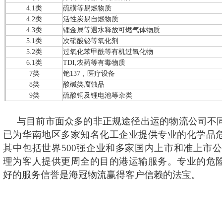
4.1类
硫磺等易燃物质
4.2类
活性炭易自燃物质
4.3类
锂金属等遇水释放可燃气体物质
5.1类
次硝酸铋等氧化剂
5.2类
过氧化苯甲酰等有机过氧化物
6.1类
TDI,农药等有毒物质
7类
铯137，医疗设备
8类
酸碱类腐蚀品
9类
硫酸铜及锂电池等杂类
与目前市面众多的非正规途径出运的物流公司不
已为华南地区多家知名化工企业提供专业的化学品
其中包括世界500强企业和多家国内上市和准上市公
理为客人提供更周全的目的港运输服务。专业的危
好的服务信誉是海冠物流赢得客户信赖的法宝。