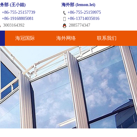
务部 (王小姐)
海外部 (lemon.lei)
+86-755-25157739
+86-755-25159975
+86-19168805081
+86-13714035016
3003164392
2885774347
海冠国际
海外网络
联系我们