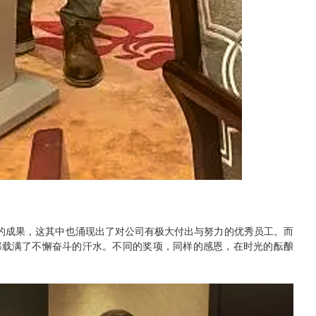
力的成果，这其中也涌现出了对公司有极大付出与努力的优秀员工。而
都载满了不懈奋斗的汗水。不同的奖项，同样的感恩，在时光的酝酿