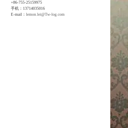
+86-755-25159975
手机：13714035016
E-mail：
lemon.lei@Tw-log.com