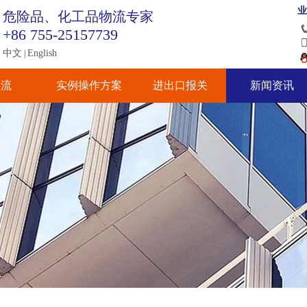
业
危险品、化工品物流专家
+86 755-25157739
中文
English
|
物流
实例操作方案
进出口报关
新闻资讯