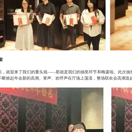
宴
后，就迎来了我们的重头戏——那就是我们的抽奖环节和晚宴啦。此次抽
不断掀起年会新的高潮。掌声、欢呼声在厅场上荡漾，整场联欢会高潮迭